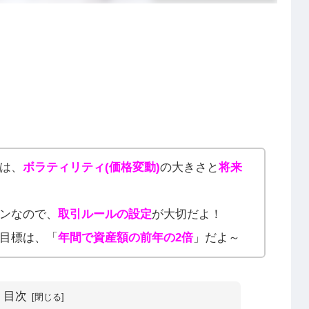
は、
ボラティリティ(価格変動)
の大きさと
将来
ンなので、
取引ルールの設定
が大切だよ！
目標は、「
年間で資産額の前年の2倍
」だよ～
目次